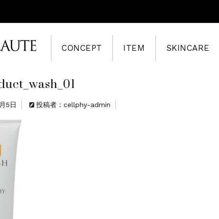
CONCEPT
ITEM
SKINCARE
duct_wash_01
8月5日
投稿者：cellphy-admin