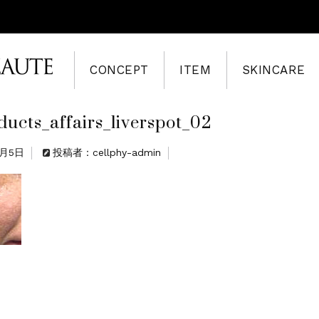
CONCEPT
ITEM
SKINCARE
ducts_affairs_liverspot_02
8月5日
投稿者：cellphy-admin