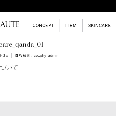
CONCEPT
ITEM
SKINCARE
ncare_qanda_01
8月3日
投稿者：cellphy-admin