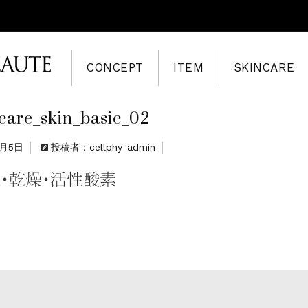
CONCEPT
ITEM
SKINCARE
ncare_skin_basic_02
8月5日
投稿者：cellphy-admin