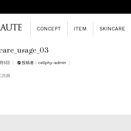
CONCEPT
ITEM
SKINCARE
ncare_usage_03
8月5日
投稿者：cellphy-admin