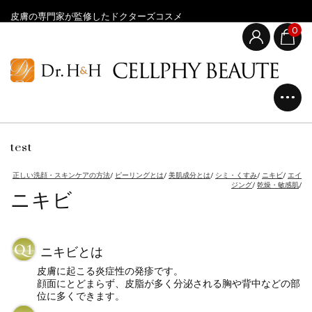
皮膚の専門家が監修したドクターズコスメ
0
test
正しい洗顔・スキンケアの方法
/
ピーリングとは
/
美肌成分とは
/
シミ・くすみ
/
ニキビ
/
エイ
ニキビ
ジング
/
乾燥・敏感肌
/
ニキビとは
皮膚に起こる炎症性の発疹です。
顔面にとどまらず、皮脂が多く分泌される胸や背中などの部
位に多くできます。