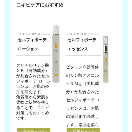
ニキビケアにおすすめ
セルフィボーテ
セルフィボーテ
ローション
エッセンス
グリチルリチン酸
ビタミンＣ誘導体
２Ｋ（有効成分）
のリン酸アスコル
が配合されたセル
フィボーテ ローシ
ビルＭｇ（美肌成
ョンは、お肌の炎
症を抑えます。
分）が配合された
角質層から素肌を
セルフィボーテ エ
柔軟に状態を整え
ることで、ニキビ
ッセンスは、お肌
対策にもおすすめ
の深部まで浸透し
です。
ます。素肌を柔ら